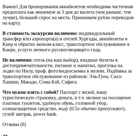
Важно! Для бронирования авиабилетов необходима частичная
предоплата как минимум за 3 дня до вылета (чем раньше, тем
лучше), большой спрос на места. Принимаем рубли переводом
на карту.
В стоимость экскурсии включено:
индивидуальный
трансфер в/из аэропорта(а) и отелей Хургады, авиабилеты в
Каир и обратно эконом-класс, транспортное обслуживание в
Каире, услуги личного русскоговорящего гида.
Не включено:
отель (на ваш выбор), входные билеты в
достопримечательности, питание и напитки, прогулка на
лодке по Нилу, проф. фото/видеосъемка в музеях. Надбавка за
транспортное обслуживание из районов: Эль-Гуна, Сахл-
Хашиш, Макади, Сома-Бэй, Сафага.
Что нужно взять с собой?
Паспорт с визой, вашу
туристическую страховку, деньги, в т.ч. мелкие на посещение
платных туалетов, удобную обувь, головной убор,
солнцезащитное средство, воду (0.5л обычно пропускают),
сухой завтрак, power bank.
Отзывы (0)