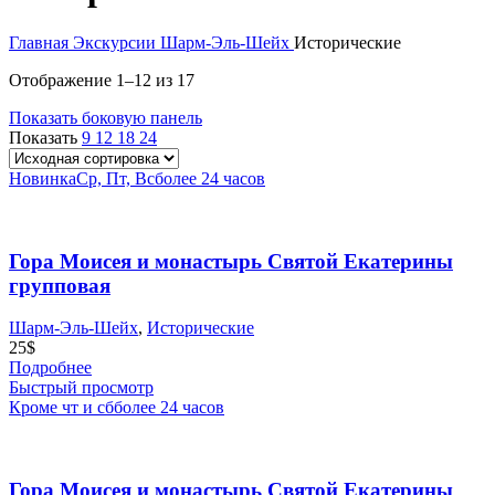
Главная
Экскурсии
Шарм-Эль-Шейх
Исторические
Отображение 1–12 из 17
Показать боковую панель
Показать
9
12
18
24
Новинка
Ср, Пт, Вс
более 24 часов
Гора Моисея и монастырь Святой Екатерины
групповая
Шарм-Эль-Шейх
,
Исторические
25
$
Подробнее
Быстрый просмотр
Кроме чт и сб
более 24 часов
Гора Моисея и монастырь Святой Екатерины